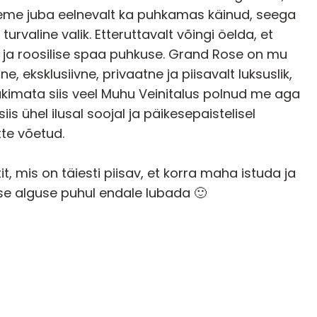
leme juba eelnevalt ka puhkamas käinud, seega
urvaline valik. Etteruttavalt võingi öelda, et
 ja roosilise spaa puhkuse. Grand Rose on mu
, eksklusiivne, privaatne ja piisavalt luksuslik,
äkimata siis veel Muhu Veinitalus polnud me aga
iis ühel ilusal soojal ja päikesepaistelisel
tte võetud.
t, mis on täiesti piisav, et korra maha istuda ja
se alguse puhul endale lubada 🙂