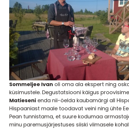
Sommeljee Ivan
oli oma ala ekspert ning osk
küsimustele. Degustatsiooni käigus proovisime 
Matieseni
enda nii-öelda kaubamärgi all Hisp
Hispaaniast maale toodavat veini ning ühte Ees
Pean tunnistama, et suure kodumaa armastajan
minu paremusjärjestuses siiski viimasele kohale, 