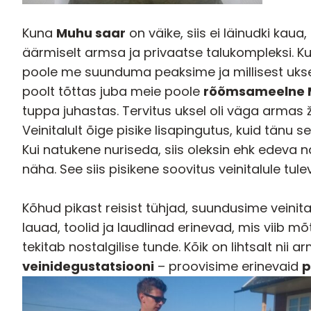
Kuna
Muhu saar
on väike, siis ei läinudki kaua
äärmiselt armsa ja privaatse talukompleksi. Ku
poole me suunduma peaksime ja millisest ukse
poolt tõttas juba meie poole
rõõmsameelne 
tuppa juhastas. Tervitus uksel oli väga armas 
Veinitalult õige pisike lisapingutus, kuid tänu
Kui natukene nuriseda, siis oleksin ehk edeva
näha. See siis pisikene soovitus veinitalule tul
Kõhud pikast reisist tühjad, suundusime veinit
lauad, toolid ja laudlinad erinevad, mis vii
tekitab nostalgilise tunde. Kõik on lihtsalt ni
veinidegustatsiooni
– proovisime erinevaid
p