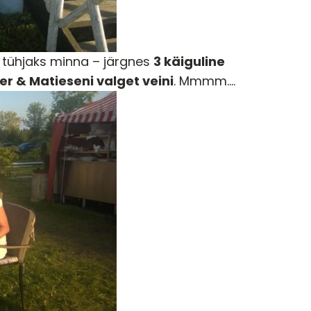
 tühjaks minna – järgnes
3 käiguline
r & Matieseni valget veini
. Mmmm….