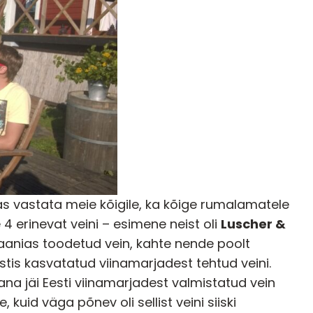
as vastata meie kõigile, ka kõige rumalamatele
4 erinevat veini – esimene neist oli
Luscher &
aanias toodetud vein, kahte nende poolt
tis kasvatatud viinamarjadest tehtud veini.
a jäi Eesti viinamarjadest valmistatud vein
kuid väga põnev oli sellist veini siiski