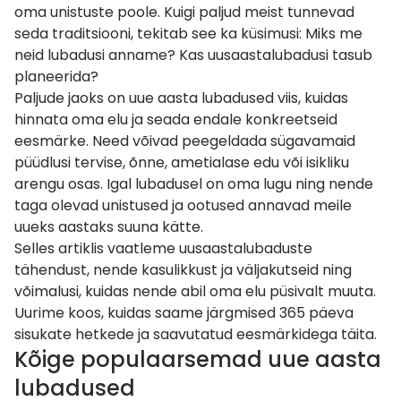
oma unistuste poole. Kuigi paljud meist tunnevad
seda traditsiooni, tekitab see ka küsimusi: Miks me
neid lubadusi anname? Kas uusaastalubadusi tasub
planeerida?
Paljude jaoks on uue aasta lubadused viis, kuidas
hinnata oma elu ja seada endale konkreetseid
eesmärke. Need võivad peegeldada sügavamaid
püüdlusi tervise, õnne, ametialase edu või isikliku
arengu osas. Igal lubadusel on oma lugu ning nende
taga olevad unistused ja ootused annavad meile
uueks aastaks suuna kätte.
Selles artiklis vaatleme uusaastalubaduste
tähendust, nende kasulikkust ja väljakutseid ning
võimalusi, kuidas nende abil oma elu püsivalt muuta.
Uurime koos, kuidas saame järgmised 365 päeva
sisukate hetkede ja saavutatud eesmärkidega täita.
Kõige populaarsemad uue aasta
lubadused