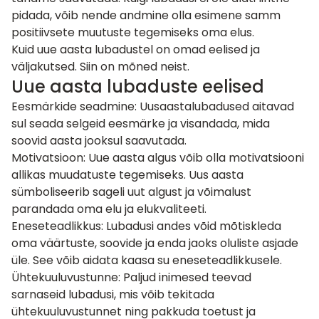
pidada, võib nende andmine olla esimene samm
positiivsete muutuste tegemiseks oma elus.
Kuid uue aasta lubadustel on omad eelised ja
väljakutsed. Siin on mõned neist.
Uue aasta lubaduste eelised
Eesmärkide seadmine: Uusaastalubadused aitavad
sul seada selgeid eesmärke ja visandada, mida
soovid aasta jooksul saavutada.
Motivatsioon: Uue aasta algus võib olla motivatsiooni
allikas muudatuste tegemiseks. Uus aasta
sümboliseerib sageli uut algust ja võimalust
parandada oma elu ja elukvaliteeti.
Eneseteadlikkus: Lubadusi andes võid mõtiskleda
oma väärtuste, soovide ja enda jaoks oluliste asjade
üle. See võib aidata kaasa su eneseteadlikkusele.
Ühtekuuluvustunne: Paljud inimesed teevad
sarnaseid lubadusi, mis võib tekitada
ühtekuuluvustunnet ning pakkuda toetust ja