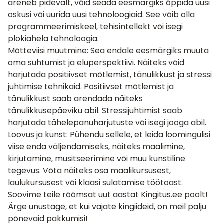
areneb pidevalt, võid seada eesmärgiks õppida uusi
oskusi või uurida uusi tehnoloogiaid. See võib olla
programmeerimiskeel, tehisintellekt või isegi
plokiahela tehnoloogia.
Mõtteviisi muutmine: Sea endale eesmärgiks muuta
oma suhtumist ja eluperspektiivi. Näiteks võid
harjutada positiivset mõtlemist, tänulikkust ja stressi
juhtimise tehnikaid. Positiivset mõtlemist ja
tänulikkust saab arendada näiteks
tänulikkusepäeviku abil. Stressijuhtimist saab
harjutada tähelepanuharjutuste või isegi
jooga
abil.
Loovus ja kunst: Pühendu sellele, et leida loomingulisi
viise enda väljendamiseks, näiteks maalimine,
kirjutamine, musitseerimine või muu kunstiline
tegevus. Võta näiteks osa
maalikursusest
,
laulukursusest või
klaasi sulatamise töötoast
.
Soovime teile rõõmsat uut aastat Kingitus.ee poolt!
Ärge unustage, et kui vajate
kingiideid
, on meil palju
põnevaid pakkumisi!