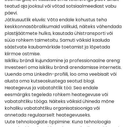
teatud aja jooksul või võtad sotsiaalmeediast vabu
päevi.
Jätkusuutlik eluviis: Võta endale kohustus teha
keskkonnasõbralikumaid valikuid, näiteks vähendada
plastijäätmete hulka, kasutada ühistransporti või
süüa rohkem taimetoitu. Samuti võiksid kaaluda
säästvate kaubamärkide toetamist ja lõpetada
kiirmoe ostmise.
Isikliku brändi kujundamine ja professionaalne areng:
Investeeri oma isikliku brändi arendamisse internetis.
Uuenda oma LinkedIn-profiili, loo oma veebisait või
alusta oma kutseoskustega seotud blogi.
Heategevus ja vabatahtlik töö: Sea endale
eesmärgiks tegeleda rohkem heategevuse või
vabatahtliku tööga. Näiteks võiksid ühineda mõne
kohaliku vabatahtliku organisatsiooniga või
annetada regulaarselt heategevuseks.
Uute tehnoloogiate õppimine: Kuna tehnoloogia