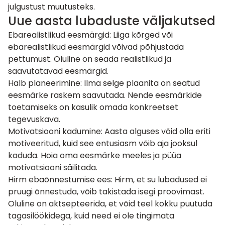
julgustust muutusteks.
Uue aasta lubaduste väljakutsed
Ebarealistlikud eesmärgid: Liiga kõrged või
ebarealistlikud eesmärgid võivad põhjustada
pettumust. Oluline on seada realistlikud ja
saavutatavad eesmärgid.
Halb planeerimine: Ilma selge plaanita on seatud
eesmärke raskem saavutada. Nende eesmärkide
toetamiseks on kasulik omada konkreetset
tegevuskava.
Motivatsiooni kadumine: Aasta alguses võid olla eriti
motiveeritud, kuid see entusiasm võib aja jooksul
kaduda. Hoia oma eesmärke meeles ja püüa
motivatsiooni säilitada.
Hirm ebaõnnestumise ees: Hirm, et su lubadused ei
pruugi õnnestuda, võib takistada isegi proovimast.
Oluline on aktsepteerida, et võid teel kokku puutuda
tagasilöökidega, kuid need ei ole tingimata