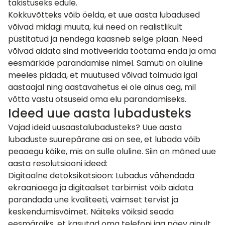
takistuseks edule.
Kokkuvõtteks võib öelda, et uue aasta lubadused
võivad midagi muuta, kui need on realistlikult
püstitatud ja nendega kaasneb selge plaan. Need
võivad aidata sind motiveerida töötama enda ja oma
eesmärkide parandamise nimel. Samuti on oluline
meeles pidada, et muutused võivad toimuda igal
aastaajal ning aastavahetus ei ole ainus aeg, mil
võtta vastu otsuseid oma elu parandamiseks.
Ideed uue aasta lubadusteks
Vajad ideid uusaastalubadusteks? Uue aasta
lubaduste suurepärane asi on see, et lubada võib
peaaegu kõike, mis on sulle oluline. Siin on mõned uue
aasta resolutsiooni ideed:
Digitaalne detoksikatsioon: Lubadus vähendada
ekraaniaega ja digitaalset tarbimist võib aidata
parandada une kvaliteeti, vaimset tervist ja
keskendumisvõimet. Näiteks võiksid seada
eesmärgiks, et kasutad oma telefoni iga päev ainult