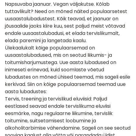
Napsuvaba jaanuar. Vegan väljakutse. Kõlab
tuttavlikult? Need on mõned näited populaarsetest
uusaastalubadustest. Kõik teavad, et jaanuar on
jõusaalide jaoks kiire kuu, sest paljud meist võtavad
endale uusaastalubadusi, et elada tervislikumalt,
elada paremini ja langetada kaalu.
Ülekaalukalt kõige populaarsemad on
uusaastalubadused, mis on seotud liikumis- ja
toitumisharjumustega. Uue aasta lubadused on
inimeseti erinevad, kuid soomlaste võetud
lubadustes on mõned ühised teemad, mis sageli esile
kerkivad. Siin on kõige populaarsemad teemad uue
aasta lubadustes:
Tervis, treening ja tervislikud eluviisid
: Paljud
eestlased seavad endale tervislikuma eluviisi
eesmärke, nagu regulaarne liikumine, tervislik
toitumine, suitsetamisest loobumine ja
alkoholitarbimise vähendamine. Sageli on see seotud
sooviga kaalust alla võtta või parandada üldist