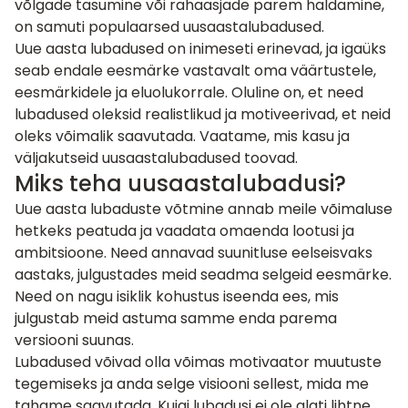
võlgade tasumine või rahaasjade parem haldamine,
on samuti populaarsed uusaastalubadused.
Uue aasta lubadused on inimeseti erinevad, ja igaüks
seab endale eesmärke vastavalt oma väärtustele,
eesmärkidele ja eluolukorrale. Oluline on, et need
lubadused oleksid realistlikud ja motiveerivad, et neid
oleks võimalik saavutada. Vaatame, mis kasu ja
väljakutseid uusaastalubadused toovad.
Miks teha uusaastalubadusi?
Uue aasta lubaduste võtmine annab meile võimaluse
hetkeks peatuda ja vaadata omaenda lootusi ja
ambitsioone. Need annavad suunitluse eelseisvaks
aastaks, julgustades meid seadma selgeid eesmärke.
Need on nagu isiklik kohustus iseenda ees, mis
julgustab meid astuma samme enda parema
versiooni suunas.
Lubadused võivad olla võimas motivaator muutuste
tegemiseks ja anda selge visiooni sellest, mida me
tahame saavutada. Kuigi lubadusi ei ole alati lihtne