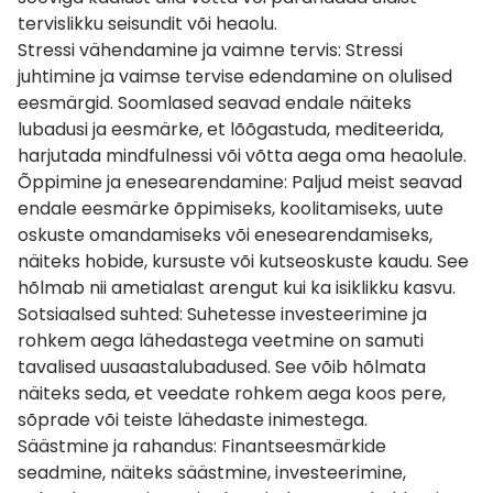
tervislikku seisundit või heaolu.
Stressi vähendamine ja vaimne tervis
: Stressi
juhtimine ja vaimse tervise edendamine on olulised
eesmärgid. Soomlased seavad endale näiteks
lubadusi ja eesmärke, et lõõgastuda, mediteerida,
harjutada mindfulnessi või võtta aega oma heaolule.
Õppimine ja enesearendamine
: Paljud meist seavad
endale eesmärke õppimiseks, koolitamiseks, uute
oskuste omandamiseks või enesearendamiseks,
näiteks hobide, kursuste või kutseoskuste kaudu. See
hõlmab nii ametialast arengut kui ka isiklikku kasvu.
Sotsiaalsed suhted: Suhetesse investeerimine ja
rohkem aega lähedastega veetmine on samuti
tavalised uusaastalubadused. See võib hõlmata
näiteks seda, et veedate rohkem aega koos pere,
sõprade või teiste lähedaste inimestega.
Säästmine ja rahandus: Finantseesmärkide
seadmine, näiteks säästmine, investeerimine,