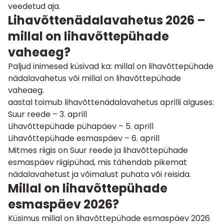
veedetud aja.
Lihavõttenädalavahetus 2026 –
millal on lihavõttepühade
vaheaeg?
Paljud inimesed küsivad ka: millal on lihavõttepühade
nädalavahetus või millal on lihavõttepühade
vaheaeg.
aastal toimub lihavõttenädalavahetus aprilli alguses:
Suur reede – 3. aprill
Lihavõttepühade pühapäev – 5. aprill
Lihavõttepühade esmaspäev – 6. aprill
Mitmes riigis on Suur reede ja lihavõttepühade
esmaspäev riigipühad, mis tähendab pikemat
nädalavahetust ja võimalust puhata või reisida.
Millal on lihavõttepühade
esmaspäev 2026?
Küsimus millal on lihavõttepühade esmaspäev 2026