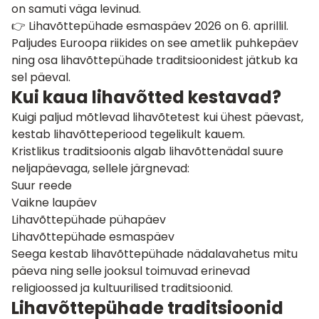
on samuti väga levinud.
👉 Lihavõttepühade esmaspäev 2026 on 6. aprillil.
Paljudes Euroopa riikides on see ametlik puhkepäev
ning osa lihavõttepühade traditsioonidest jätkub ka
sel päeval.
Kui kaua lihavõtted kestavad?
Kuigi paljud mõtlevad lihavõtetest kui ühest päevast,
kestab lihavõtteperiood tegelikult kauem.
Kristlikus traditsioonis algab lihavõttenädal suure
neljapäevaga, sellele järgnevad:
Suur reede
Vaikne laupäev
Lihavõttepühade pühapäev
Lihavõttepühade esmaspäev
Seega kestab lihavõttepühade nädalavahetus mitu
päeva ning selle jooksul toimuvad erinevad
religioossed ja kultuurilised traditsioonid.
Lihavõttepühade traditsioonid