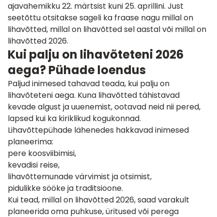
ajavahemikku 22. märtsist kuni 25. aprillini. Just
seetõttu otsitakse sageli ka fraase nagu millal on
lihavõtted, millal on lihavõtted sel aastal või millal on
lihavõtted 2026.
Kui palju on lihavõteteni 2026
aega? Pühade loendus
Paljud inimesed tahavad teada, kui palju on
lihavõteteni aega. Kuna lihavõtted tähistavad
kevade algust ja uuenemist, ootavad neid nii pered,
lapsed kui ka kiriklikud kogukonnad.
Lihavõttepühade lähenedes hakkavad inimesed
planeerima:
pere koosviibimisi,
kevadisi reise,
lihavõttemunade värvimist ja otsimist,
pidulikke sööke ja traditsioone.
Kui tead, millal on lihavõtted 2026, saad varakult
planeerida oma puhkuse, üritused või perega