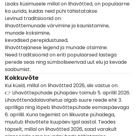
Lisaks küsimusele millal on lihavõtted, on populaarne
ka uurida, kuidas neid pühi tähistatakse.
Levinud traditsioonid on:
lihavõttemunade värvimine ja kaunistamine,
munade koksimine,
kevadised perepidustused,
lihavõttejänese legend ja munade otsimine.
Need traditsioonid on eriti populaarsed lastega
perede seas ning sümboliseerivad uut elu ja kevade
saabumist.
Kokkuvõte
Kui küsid, millal on lihavõtted 2026, siis vastus on:
👉 Lihavõttepühade pühapäev toimub 5. aprillil 2026.
Lihavõttenädalavahetus algab suure reede ehk 3.
aprilliga ning lõpeb lihavõttepühade esmaspäevaga
6. aprillil. Kuna tegemist on liikuvate pühadega,
muutub lihavõtete kuupäev igal aastal. Teades
täpselt, millal on lihavõtted 2026, saad varakult