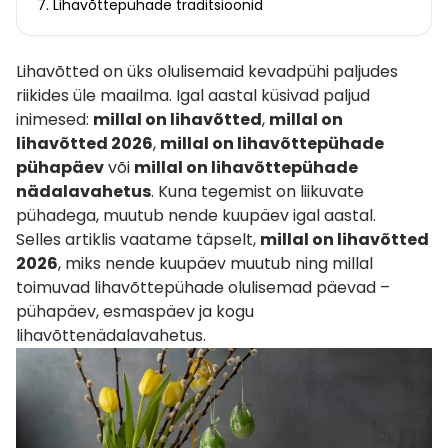
7. Lihavõttepühade traditsioonid
Lihavõtted on üks olulisemaid kevadpühi paljudes
riikides üle maailma. Igal aastal küsivad paljud
inimesed:
millal on lihavõtted
,
millal on
lihavõtted 2026
,
millal on lihavõttepühade
pühapäev
või
millal on lihavõttepühade
nädalavahetus
. Kuna tegemist on liikuvate
pühadega, muutub nende kuupäev igal aastal.
Selles artiklis vaatame täpselt,
millal on lihavõtted
2026
, miks nende kuupäev muutub ning millal
toimuvad lihavõttepühade olulisemad päevad –
pühapäev, esmaspäev ja kogu
lihavõttenädalavahetus.