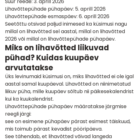
Suur reede: 3. aprill 2026
Lihavõttepühade pühapäev: 5. aprill 2026
Lihavõttepühade esmaspäev: 6. aprill 2026
Seetõttu otsivad paljud inimesed ka küsimusi nagu
millal on lihavõtted sel aastal, millal on lihavõtted
2026 või millal on lihavõttepühade pühapäev.
Miks on lihavõtted liikuvad
pühad? Kuidas kuupäev
arvutatakse
Üks levinumaid küsimusi on, miks lihavõtted ei ole igal
aastal samal kuupäeval. Lihavõtted on niinimetatud
liikuv püha, mille kuupäev sõltub nii päikesekalendrist
kui ka kuukalendrist.
Lihavõttepühade pühapäev määratakse järgmise
reegli järgi:
see on esimene pühapäev pärast esimest täiskuud,
mis toimub pärast kevadist pööripäeva.
See tähendab, et lihavõtted võivad langeda