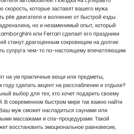
юбителя автомобилей. Поездка на суперавто
 скорость, которые заставят вашего мужа
ь рёв двигателя и волнение от быстрой езды.
 адреналина, но и незаменимый опыт, который
 Lamborghini или Ferrari сделает его праздники
ей станут драгоценным сокровищем на долгие
вить супруга чем-то по-настоящему впечатляющим
ят на ум практичные вещи или предметы,
ом году сделать акцент на расслаблении и отдыхе?
ный выбор для тех, кто хочет подарить своему
ой. В современном быстром мире так важно найти
 Ваш муж сможет насладиться саунами или
зными массажами и спа-процедурами. Такой
ожет восстановить эмоциональное равновесие,