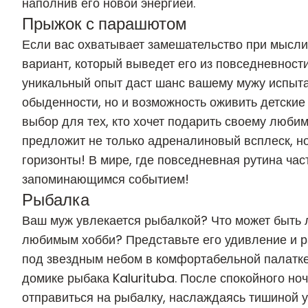
наполнив его новой энергией.
Прыжок с парашютом
Если вас охватывает замешательство при мысли 
вариант, который выведет его из повседневност
уникальный опыт даст шанс вашему мужу испытат
обыденности, но и возможность оживить детски
выбор для тех, кто хочет подарить своему люб
предложит не только адреналиновый всплеск, н
горизонты! В мире, где повседневная рутина част
запоминающимся событием!
Рыбалка
Ваш муж увлекается
рыбалкой
? Что может быть 
любимым хобби? Представьте его удивление и рад
под звездным небом в комфортабельной палатк
домике рыбака Kalurituba. После спокойного но
отправиться на рыбалку, наслаждаясь тишиной у