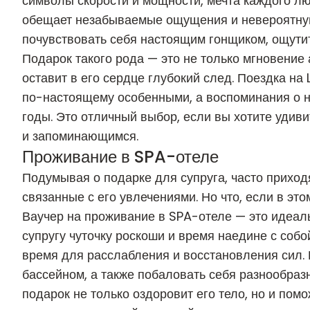
символы скорости и мощности, мечта каждого л
обещает незабываемые ощущения и невероятную
почувствовать себя настоящим гонщиком, ощутит
Подарок такого рода — это не только мгновение
оставит в его сердце глубокий след. Поездка на
по-настоящему особенными, а воспоминания о н
годы. Это отличный выбор, если вы хотите уди
и запоминающимся.
Проживание в SPA-отеле
Подумывая о подарке для супруга, часто приход
связанные с его увлечениями. Но что, если в эт
Ваучер
на проживание в SPA-отеле
— это идеаль
супругу чуточку роскоши и время наедине с соб
время для расслабления и восстановления сил.
бассейном, а также побаловать себя разнообра
подарок не только оздоровит его тело, но и пом