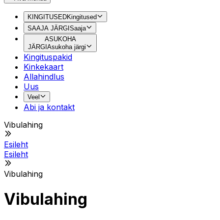
KINGITUSED
Kingitused
SAAJA JÄRGI
Saaja
ASUKOHA
JÄRGI
Asukoha järgi
Kingituspakid
Kinkekaart
Allahindlus
Uus
Veel
Abi ja kontakt
Vibulahing
Esileht
Esileht
Vibulahing
Vibulahing