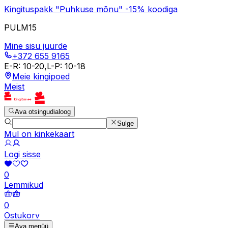
Kingituspakk "Puhkuse mõnu" -15% koodiga
PULM15
Mine sisu juurde
+372 655 9165
E-R
:
10-20
,
L-P
:
10-18
Meie kingipoed
Meist
Ava otsingudialoog
Sulge
Mul on kinkekaart
Logi sisse
0
Lemmikud
0
Ostukorv
Ava menüü