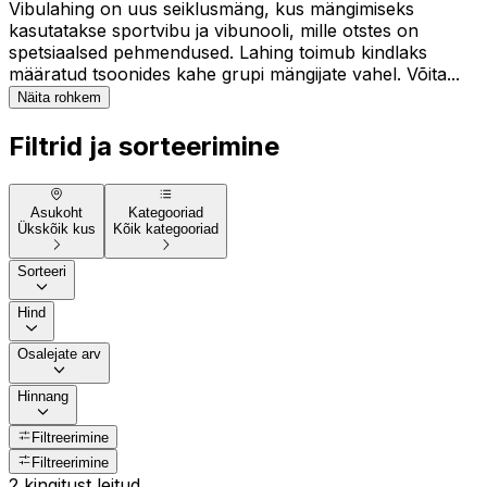
Vibulahing on uus seiklusmäng, kus mängimiseks
kasutatakse sportvibu ja vibunooli, mille otstes on
spetsiaalsed pehmendused. Lahing toimub kindlaks
määratud tsoonides kahe grupi mängijate vahel. Võita...
Näita rohkem
Filtrid ja sorteerimine
Asukoht
Kategooriad
Ükskõik kus
Kõik kategooriad
Sorteeri
Hind
Osalejate arv
Hinnang
Filtreerimine
Filtreerimine
2 kingitust leitud