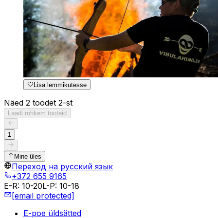
Lisa lemmikutesse
Näed 2 toodet 2-st
Laadi rohkem tooteid
1
Mine üles
Переход на русский язык
+372 655 9165
E-R
:
10-20
L-P
:
10-18
[email protected]
E-poe üldsätted