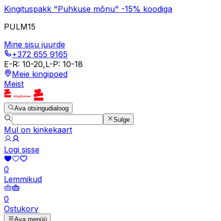
Kingituspakk "Puhkuse mõnu" -15% koodiga
PULM15
Mine sisu juurde
+372 655 9165
E-R
:
10-20
,
L-P
:
10-18
Meie kingipoed
Meist
Ava otsingudialoog
Sulge
Mul on kinkekaart
Logi sisse
0
Lemmikud
0
Ostukorv
Ava menüü