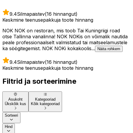
9.4
Silmapaistev
(16 hinnangut)
Keskmine teenusepakkuja toote hinnang
NOK NOK on restoran, mis toob Tai Kuningriigi road
otse Tallinna vanalinna! NOK NOKis on võimalik nautida
peale professionaalselt valmistatud tai maitseelamustele
ka söögitegemist. NOK NOKi kokakoolis...
Näita rohkem
9.4
Silmapaistev
(16 hinnangut)
Keskmine teenusepakkuja toote hinnang
Filtrid ja sorteerimine
Asukoht
Kategooriad
Ükskõik kus
Kõik kategooriad
Sorteeri
Hind