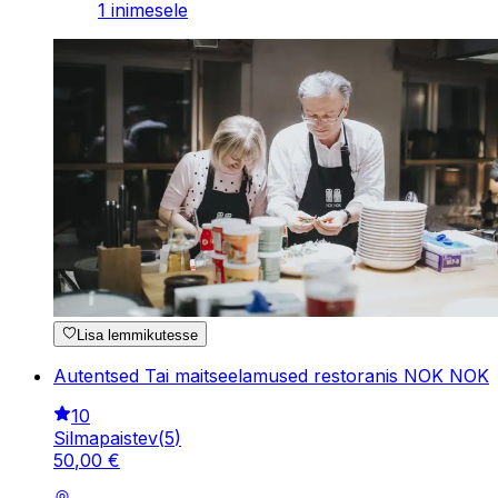
1 inimesele
Lisa lemmikutesse
Autentsed Tai maitseelamused restoranis NOK NOK
10
Silmapaistev
(
5
)
50
,
00
€