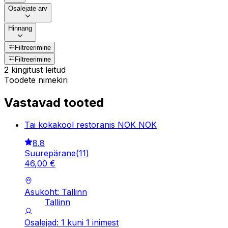
Osalejate arv
Hinnang
Filtreerimine
Filtreerimine
2 kingitust leitud
Toodete nimekiri
Vastavad tooted
Tai kokakool restoranis NOK NOK
8.8
Suurepärane
(
11
)
46
,
00
€
Asukoht: Tallinn
Tallinn
Osalejad: 1 kuni 1 inimest