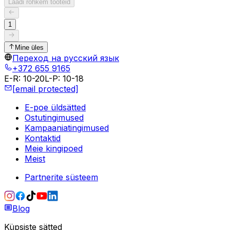
Laadi rohkem tooteid
1
Mine üles
Переход на русский язык
+372 655 9165
E-R
:
10-20
L-P
:
10-18
[email protected]
E-poe üldsätted
Ostutingimused
Kampaaniatingimused
Kontaktid
Meie kingipoed
Meist
Partnerite süsteem
Blog
Küpsiste sätted