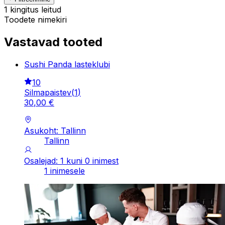
1 kingitus leitud
Toodete nimekiri
Vastavad tooted
Sushi Panda lasteklubi
10
Silmapaistev
(
1
)
30
,
00
€
Asukoht: Tallinn
Tallinn
Osalejad: 1 kuni 0 inimest
1 inimesele