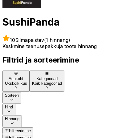
SushiPanda
10
Silmapaistev
(1 hinnang)
Keskmine teenusepakkuja toote hinnang
Filtrid ja sorteerimine
Asukoht
Kategooriad
Ükskõik kus
Kõik kategooriad
Sorteeri
Hind
Hinnang
Filtreerimine
Filtreerimine