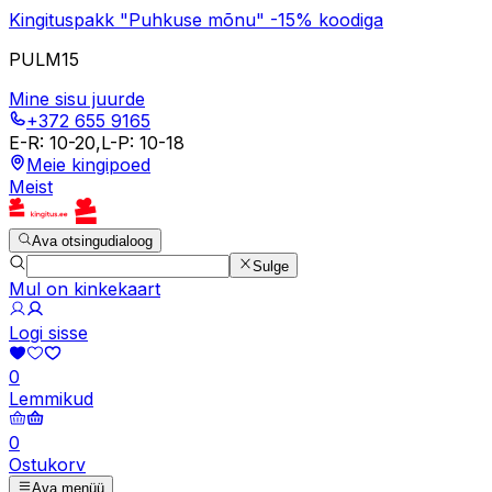
Kingituspakk "Puhkuse mõnu" -15% koodiga
PULM15
Mine sisu juurde
+372 655 9165
E-R
:
10-20
,
L-P
:
10-18
Meie kingipoed
Meist
Ava otsingudialoog
Sulge
Mul on kinkekaart
Logi sisse
0
Lemmikud
0
Ostukorv
Ava menüü