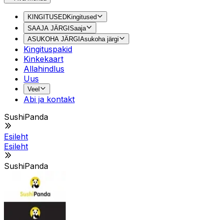
KINGITUSED
Kingitused
SAAJA JÄRGI
Saaja
ASUKOHA JÄRGI
Asukoha järgi
Kingituspakid
Kinkekaart
Allahindlus
Uus
Veel
Abi ja kontakt
SushiPanda
Esileht
Esileht
SushiPanda