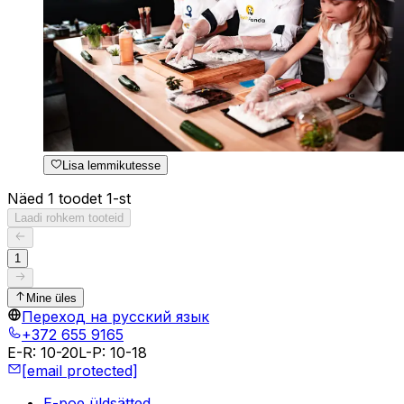
Lisa lemmikutesse
Näed 1 toodet 1-st
Laadi rohkem tooteid
1
Mine üles
Переход на русский язык
+372 655 9165
E-R
:
10-20
L-P
:
10-18
[email protected]
E-poe üldsätted