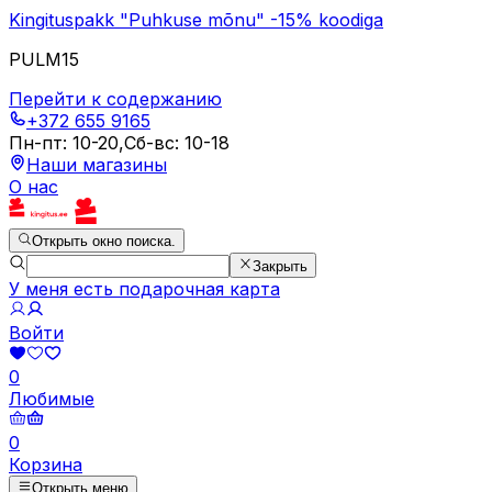
Kingituspakk "Puhkuse mõnu" -15% koodiga
PULM15
Перейти к содержанию
+372 655 9165
Пн-пт
:
10-20
,
Сб-вс
:
10-18
Наши магазины
О нас
Открыть окно поиска.
Закрыть
У меня есть подарочная карта
Войти
0
Любимые
0
Корзина
Открыть меню