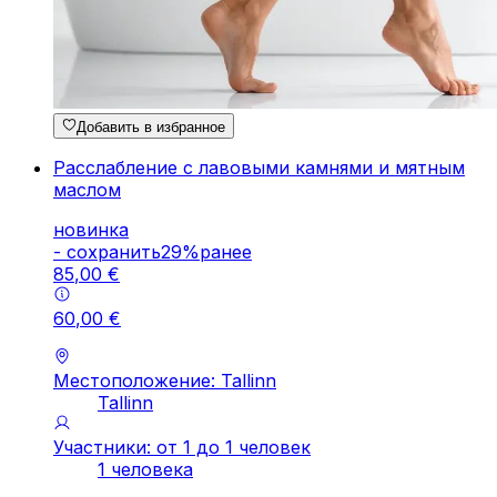
Добавить в избранное
Расслабление с лавовыми камнями и мятным
маслом
новинка
-
cохранить
29
%
ранее
85
,
00
€
60
,
00
€
Местоположение: Tallinn
Tallinn
Участники: от 1 до 1 человек
1 человека