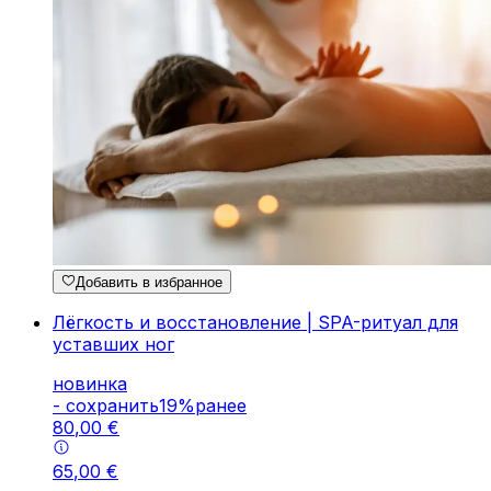
Добавить в избранное
Лёгкость и восстановление | SPA-ритуал для
уставших ног
новинка
-
cохранить
19
%
ранее
80
,
00
€
65
,
00
€