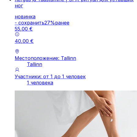
ног
новинка
-
cохранить
27
%
ранее
55
,
00
€
40
,
00
€
Местоположение: Tallinn
Tallinn
Участники: от 1 до 1 человек
1 человека