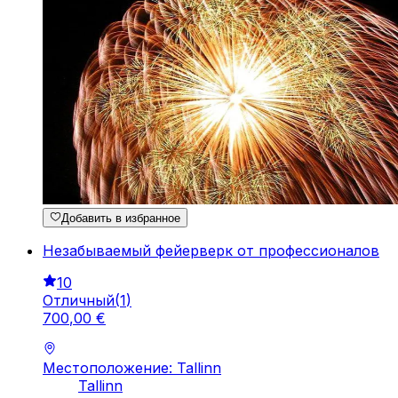
Добавить в избранное
Незабываемый фейерверк от профессионалов
10
Отличный
(
1
)
700
,
00
€
Местоположение: Tallinn
Tallinn