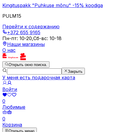
Kingituspakk "Puhkuse mõnu" -15% koodiga
PULM15
Перейти к содержанию
+372 655 9165
Пн-пт
:
10-20
,
Сб-вс
:
10-18
Наши магазины
О нас
Открыть окно поиска.
Закрыть
У меня есть подарочная карта
Войти
0
Любимые
0
Корзина
Открыть меню