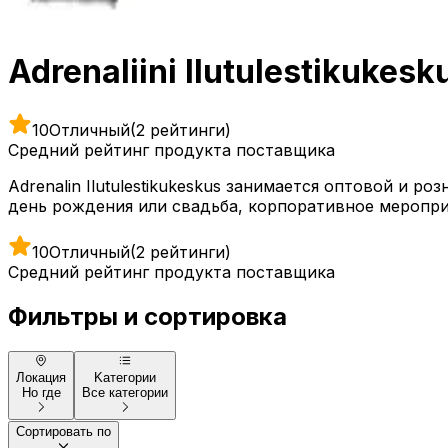
Adrenaliini Ilutulestikukesk
10
Отличный
(2 рейтинги)
Средний рейтинг продукта поставщика
Adrenalin Ilutulestikukeskus занимается оптовой и 
день рождения или свадьба, корпоративное мероприя
10
Отличный
(2 рейтинги)
Средний рейтинг продукта поставщика
Фильтры и сортировка
Локация
Kатегории
Но где
Все категории
Сортировать по