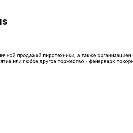
us
розничной продажей пиротехники, а также организацие
тие или любое другое торжество - фейерверк покорит 