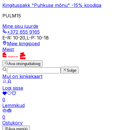
Kingituspakk "Puhkuse mõnu" -15% koodiga
PULM15
Mine sisu juurde
+372 655 9165
E-R
:
10-20
,
L-P
:
10-18
Meie kingipoed
Meist
Ava otsingudialoog
Sulge
Mul on kinkekaart
Logi sisse
0
Lemmikud
0
Ostukorv
Ava menüü