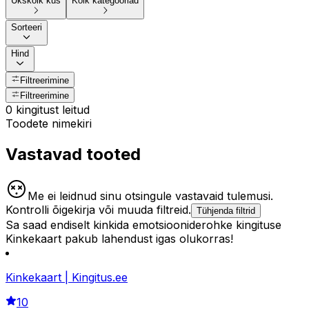
Ükskõik kus
Kõik kategooriad
Sorteeri
Hind
Filtreerimine
Filtreerimine
0 kingitust leitud
Toodete nimekiri
Vastavad tooted
Me ei leidnud sinu otsingule vastavaid tulemusi.
Kontrolli õigekirja või muuda filtreid.
Tühjenda filtrid
Sa saad endiselt kinkida emotsiooniderohke kingituse
Kinkekaart pakub lahendust igas olukorras!
Kinkekaart | Kingitus.ee
10