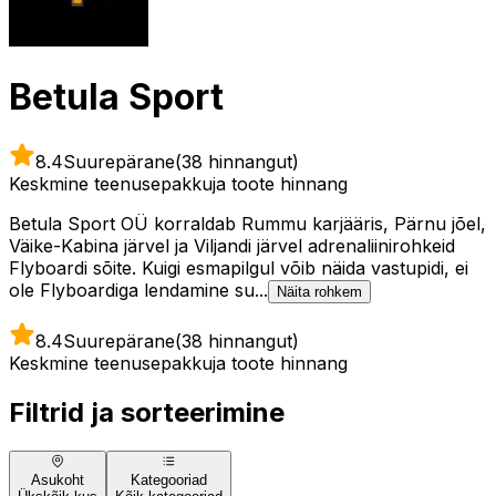
Betula Sport
8.4
Suurepärane
(38 hinnangut)
Keskmine teenusepakkuja toote hinnang
Betula Sport OÜ korraldab Rummu karjääris, Pärnu jõel,
Väike-Kabina järvel ja Viljandi järvel adrenaliinirohkeid
Flyboardi sõite. Kuigi esmapilgul võib näida vastupidi, ei
ole Flyboardiga lendamine su...
Näita rohkem
8.4
Suurepärane
(38 hinnangut)
Keskmine teenusepakkuja toote hinnang
Filtrid ja sorteerimine
Asukoht
Kategooriad