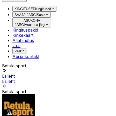
KINGITUSED
Kingitused
SAAJA JÄRGI
Saaja
ASUKOHA
JÄRGI
Asukoha järgi
Kingituspakid
Kinkekaart
Allahindlus
Uus
Veel
Abi ja kontakt
Betula sport
Esileht
Esileht
Betula sport