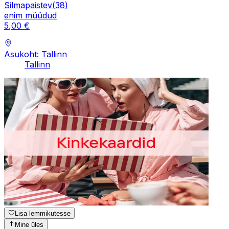
Silmapaistev
(
38
)
enim müüdud
5
,
00
€
Asukoht: Tallinn
Tallinn
Lisa lemmikutesse
Mine üles